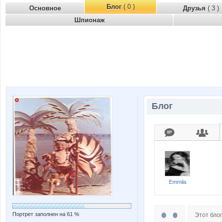
Блог
( 0 )
Основное
Друзья
( 3 )
Шпионаж
Блог
Emmila
Портрет заполнен на 61 %
Этот блог